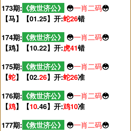
173期:
《救世济公》
😳
一肖二码
😳
【马】【01.25】开:
蛇26
错
174期:
《救世济公》
😳
一肖二码
😳
【鸡】【10.22】开:
虎41
错
175期:
《救世济公》
😳
一肖二码
😳
【
蛇
】【02.
26
】开:
蛇26
准
176期:
《救世济公》
😳
一肖二码
😳
【
鸡
】【
10
.46】开:
鸡10
准
177期:
《救世济公》
😳
一肖二码
😳