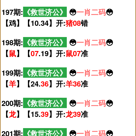
197期:
《救世济公》
😳
一肖二码
😳
【鸡】【10.34】开:
猪08
错
198期:
《救世济公》
😳
一肖二码
😳
【
鼠
】【
07
.19】开:
鼠07
准
199期:
《救世济公》
😳
一肖二码
😳
【
羊
】【24.
36
】开:
羊36
准
200期:
《救世济公》
😳
一肖二码
😳
【
龙
】【15.
39
】开:
龙39
准
201期:
《救世济公》
😳
一肖二码
😳