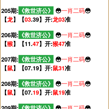
205期:
《救世济公》
😳
一肖二码
😳
【
龙
】【
03
.39】开:
龙03
准
206期:
《救世济公》
😳
一肖二码
😳
【
猴
】【11.
47
】开:
猴47
准
207期:
《救世济公》
😳
一肖二码
😳
【
鼠
】【07.19】开:
鼠31
准
208期:
《救世济公》
😳
一肖二码
😳
【
鼠
】【07.
19
】开:
鼠19
准
209期:
《救世济公》
😳
一肖二码
😳