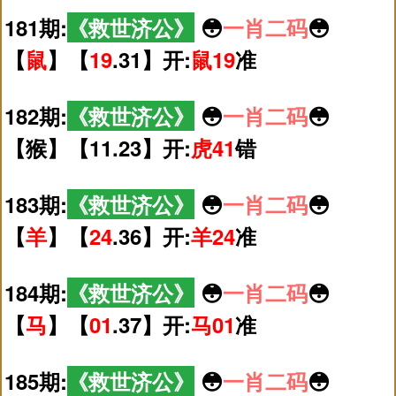
181期:
《救世济公》
😳
一肖二码
😳
【
鼠
】【
19
.31】开:
鼠19
准
182期:
《救世济公》
😳
一肖二码
😳
【猴】【11.23】开:
虎41
错
183期:
《救世济公》
😳
一肖二码
😳
【
羊
】【
24
.36】开:
羊24
准
184期:
《救世济公》
😳
一肖二码
😳
【
马
】【
01
.37】开:
马01
准
185期:
《救世济公》
😳
一肖二码
😳