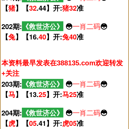
【
猪
】【
32
.44】开:
猪32
准
202期:
《救世济公》
😳
一肖二码
😳
【
兔
】【16.
40
】开:
兔40
准
本资料最早发表在388135.com欢迎转发
+关注
203期:
《救世济公》
😳
一肖二码
😳
【
马
】【13.
25
】开:
马25
准
204期:
《救世济公》
😳
一肖二码
😳
【
虎
】【
05
.41】开:
虎05
准