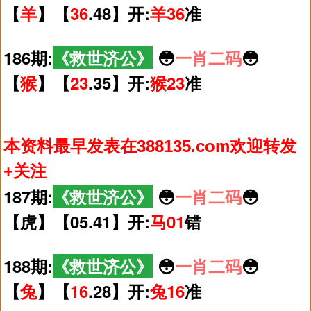
【
羊
】【
36
.48】开:
羊36
准
186期:
《救世济公》
😳
一肖二码
😳
【
猴
】【
23
.35】开:
猴23
准
本资料最早发表在388135.com欢迎转发
+关注
187期:
《救世济公》
😳
一肖二码
😳
【虎】【05.41】开:
马01
错
188期:
《救世济公》
😳
一肖二码
😳
【
兔
】【
16
.28】开:
兔16
准