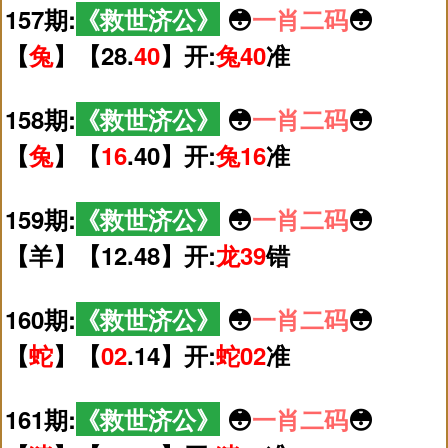
157期:
《救世济公》
😳
一肖二码
😳
【
兔
】【28.
40
】开:
兔40
准
158期:
《救世济公》
😳
一肖二码
😳
【
兔
】【
16
.40】开:
兔16
准
159期:
《救世济公》
😳
一肖二码
😳
【羊】【12.48】开:
龙39
错
160期:
《救世济公》
😳
一肖二码
😳
【
蛇
】【
02
.14】开:
蛇02
准
161期:
《救世济公》
😳
一肖二码
😳